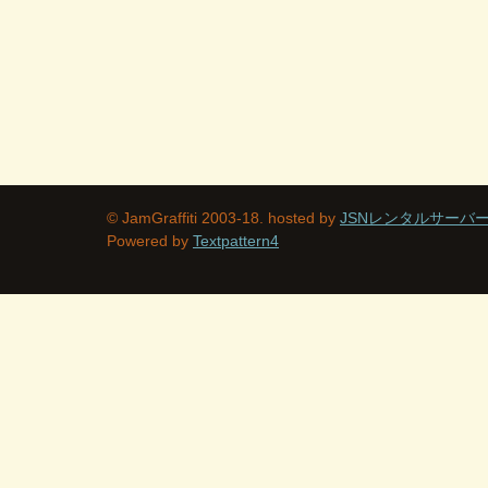
© JamGraffiti 2003-18. hosted by
JSNレンタルサーバ
Powered by
Textpattern4