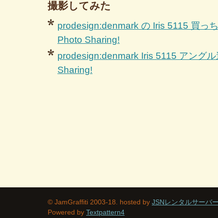
撮影してみた
prodesign:denmark の Iris 5115 買っ
Photo Sharing!
prodesign:denmark Iris 5115 アングル違
Sharing!
© JamGraffiti 2003-18. hosted by
JSNレンタルサーバ
Powered by
Textpattern4