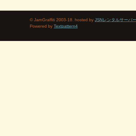
© JamGraffiti 2003-18. hosted by
JSNレンタルサーバ
Powered by
Textpattern4