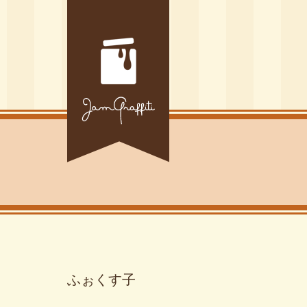
ふぉくす子