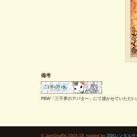
備考
PBW「三千界のアバター」にて描かせていただ
© JamGraffiti 2003-18. hosted by
JSNレンタル