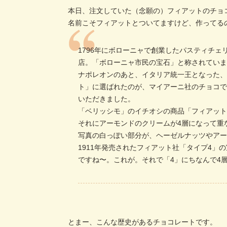
本日、注文していた（念願の）フィアットのチョ
名前こそフィアットとついてますけど、作ってるのは 
1796年にボローニャで創業したパスティチ
店。「ボローニャ市民の宝石」と称されてい
ナポレオンのあと、イタリア統一王となった
ト」に選ばれたのが、マイアーニ社のチョコ
いただきました。
「ベリッシモ」のイチオシの商品「フィアッ
それにアーモンドのクリームが4層になって重
写真の白っぽい部分が、ヘーゼルナッツやアー
1911年発売されたフィアット社「タイプ4
ですね〜。これが。それで「4」にちなんで4
とまー、こんな歴史があるチョコレートです。