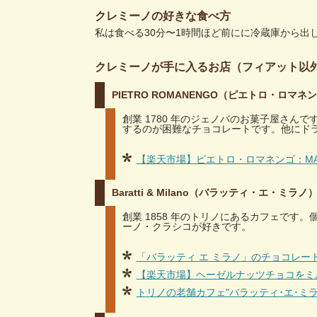
クレミーノの好きな食べ方
私は食べる30分〜1時間ほど前にに冷蔵庫から
クレミーノが手に入るお店（フィアット以
PIETRO ROMANENGO（ピエトロ・ロマネ
創業 1780 年のジェノバのお菓子屋さ
するのが困難なチョコレートです。他にド
【楽天市場】ピエトロ・ロマネンゴ：MAR
Baratti & Milano（バラッティ・エ・ミラノ
創業 1858 年のトリノにあるカフェで
ーノ・クラシコが好きです。
「バラッティ エ ミラノ」のチョコレート -
【楽天市場】ヘーゼルナッツチョコをミ
トリノの老舗カフェ"バラッティ･エ･ミ