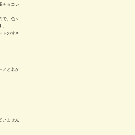
系チョコレ
ので、色々
す。
ートの甘さ
ーノと名が
ていません