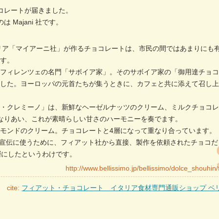
コレートが届きました。
Majani 社です。
ェリア「マイアーニ社」が作るチョコレートは、市民の間ではあまりにも
ます。
、フィレンツェの名門「サボイア家」。そのサボイア家の「御用達チョ
でした。ヨーロッパの元首たちが集うときに、カフェと共に添えて召し
ト・クレミーノ」は、新鮮なヘーゼルナッツのクリーム、ミルクチョコ
なりあい、これが素晴らしい甘さのハーモニーを奏でます。
モンドのクリーム。チョコレートと4層になって重なり合っています。
」の宣伝に使うために、フィアット社から直接、製作を依頼されたチョコだ
層にしたというわけです。
cite:
フィアット・チョコレート イタリア食材専門通販ショップ ベ