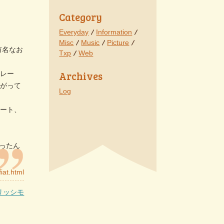
Category
Everyday
Information
Misc
Music
Picture
有名なお
Txp
Web
Archives
コレー
上がって
Log
レート、
ったん
リッシモ