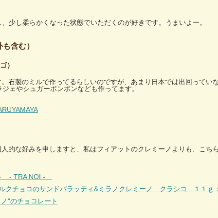
出し、少し柔らかくなった状態でいただくのが好きです。うまいよー。
外も含む）
ンゴ）
んです。石製のミルで作ってるらしいのですが、あまり日本では出回ってい
ラジェやシュガーボンボンなども作ってます。
UYAMAYA
）
す。個人的な好みを申しますと、私はフィアットのクレミーノよりも、こち
 TRA NOI -
ルクチョコのサンドバラッティ&ミラノクレミーノ クラシコ １１ｇ
ラノ"のチョコレート