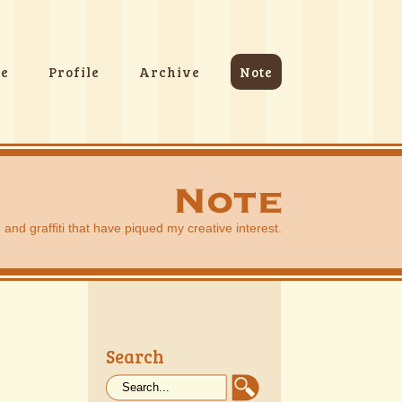
e
Profile
Archive
Note
nd graffiti that have piqued my creative interest.
Search