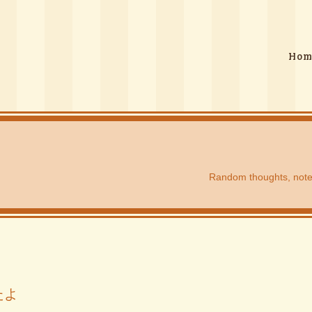
Hom
Random thoughts, note a
たよ