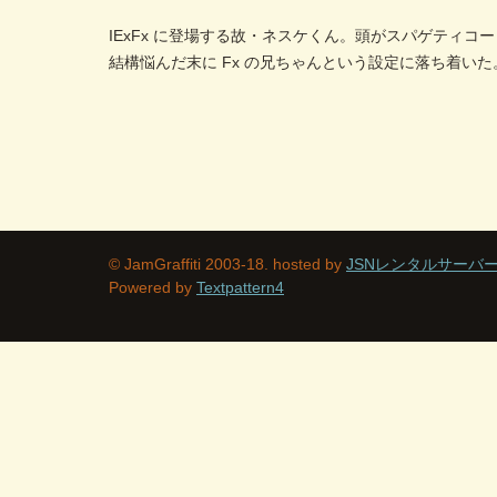
IExFx に登場する故・ネスケくん。頭がスパゲティコ
結構悩んだ末に Fx の兄ちゃんという設定に落ち着いた
© JamGraffiti 2003-18. hosted by
JSNレンタルサーバ
Powered by
Textpattern4