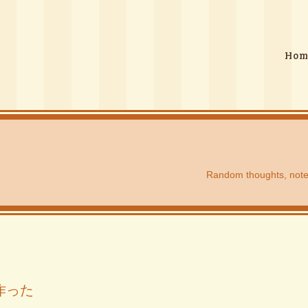
Hom
Random thoughts, note a
作った