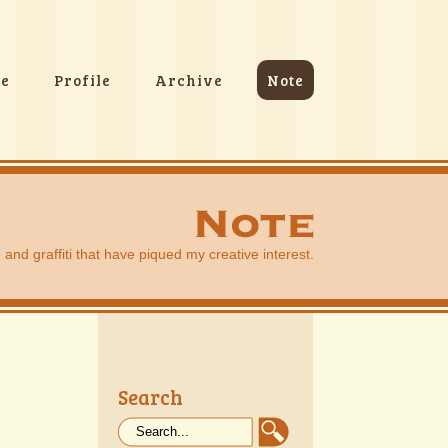
e
Profile
Archive
Note
nd graffiti that have piqued my creative interest.
Search