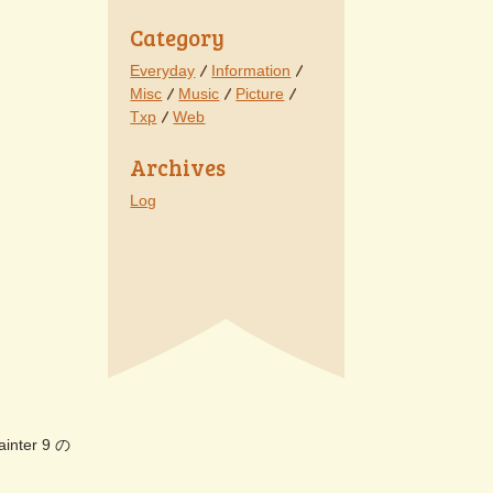
Category
Everyday
Information
Misc
Music
Picture
Txp
Web
Archives
Log
er 9 の